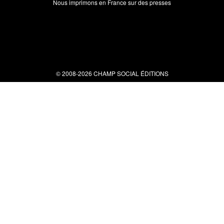
Nous imprimons en France sur des presses
© 2008-2026 CHAMP SOCIAL ÉDITIONS
Nous contacter
34 bis rue clérisseau - 30000 Nîmes
Tel : 04 66 29 10 04
contact@champsocial.com