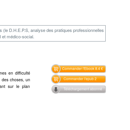
s (le D.H.E.P.S, analyse des pratiques professionnelles
l et médico-social.
Commander l'Ebook 8.4 €
es en difficulté
Commander l'epub 2
re des choses, un
ant sur le plan
Téléchargement abonné