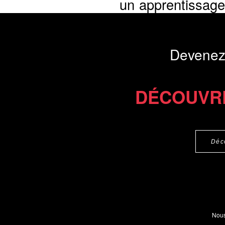
un apprentissage
compte...
Présentation du li
Devenez
Commander le livre 19 €
DÉCOUVR
Déc
Nous