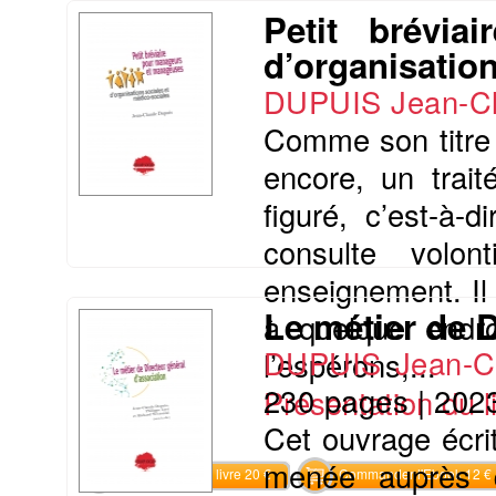
Petit brévi
d’organisatio
DUPUIS Jean-C
Comme son titre 
encore, un trai
figuré, c’est-à-
consulte volo
enseignement. Il 
Le métier de D
à quelque endro
DUPUIS Jean-C
l’espérons,...
230 pages
|
202
Présentation du li
Cet ouvrage écri
menée auprès d
Commander le livre 20 €
Commander l'Ebook 12 €