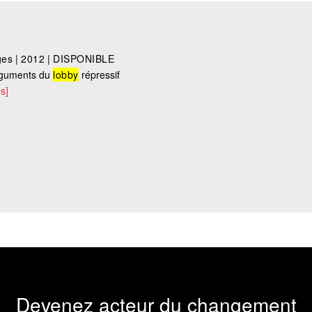
ges
|
2012
|
DISPONIBLE
 arguments du
lobby
répressif
s]
Devenez acteur du changement