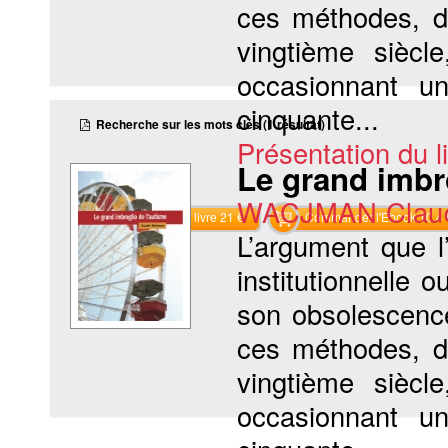
ces méthodes, de
vingtième siècl
occasionnant u
cinquante...
Recherche sur les mots clés (1 résultat)
Présentation du li
Le grand imbr
WACJMAN Clau
Commander le livre 21 €
Commander l'Ebook 10.4 
L’argument que l
institutionnelle
son obsolescence
ces méthodes, de
vingtième siècl
occasionnant u