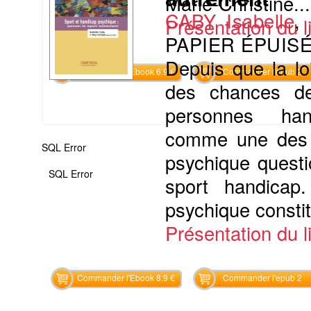
Marie-Christine...
CABY Isabelle
,
Présentation du li
PAPIER ÉPUISÉ
Depuis que la loi
Commander l'Ebook 6.9 €
Commander l'epub 2
des chances de 
personnes hand
comme une des c
SQL Error
psychique questi
SQL Error
sport handicap
psychique constit
Présentation du li
Commander l'Ebook 8.9 €
Commander l'epub 2