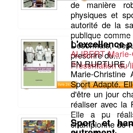
de manière robu
physiques et sp
autorité de la s
publique comme 
L'excellence p
Désormais, depu
ALIBERT Marie-
prescrire du...
EN RUPTURE /
Présentation du li
Marie-Christine 
Sport Adapté. Ell
Commander le livre 24 €
Commander l'Ebook 14 €
d'être un jour c
réaliser avec la
Elle a pu réa
Sport et han
championne de Fr
autrement