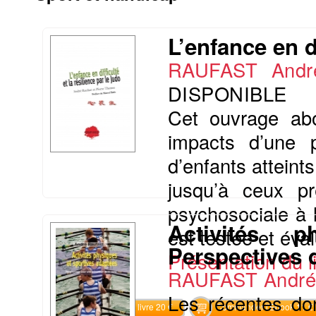
L’enfance en di
RAUFAST Andr
DISPONIBLE
Cet ouvrage abo
impacts d’une p
d’enfants attein
jusqu’à ceux pr
psychosociale à 
Activités p
est testée et éval
Perspectives 
Présentation du li
RAUFAST Andr
Les récentes don
Commander le livre 20 €
Commander l'Ebook 11 €