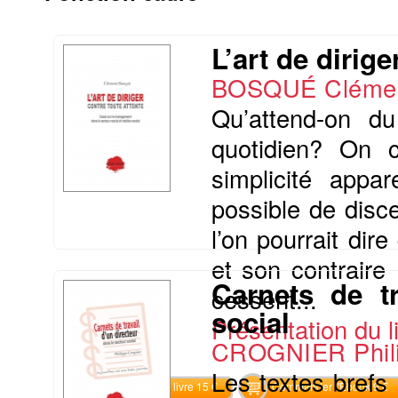
L’art de dirige
BOSQUÉ Cléme
Qu’attend-on du
quotidien? On cr
simplicité appa
possible de disc
l’on pourrait dir
et son contraire
Carnets de tr
cessent...
social
Présentation du li
CROGNIER Phil
Les textes brefs
Commander le livre 15 €
Commander l'Ebook 9 €