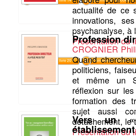
actualité de ce 
innovations, se
psychanalyse, à la
Profession dir
Présentation du li
CROGNIER Phil
Quand chercheurs
Commander le livre 20 €
Commander l'Ebook 13 €
politiciens, fais
et même un Sa
réflexion sur les
formation des t
sujet aussi c
Vers un « 
détachement, le t
établissement
Présentation du li