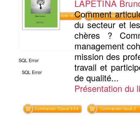
LAPETINA Brun
Comment articul
Commander le livre 16 €
Commander l'Ebook 9 €
du secteur et les
chères ? Comm
management cohér
mission des prof
SQL Error
travail et partic
SQL Error
de qualité...
Présentation du li
Commander l'Ebook 9.9 €
Commander l'epub 2