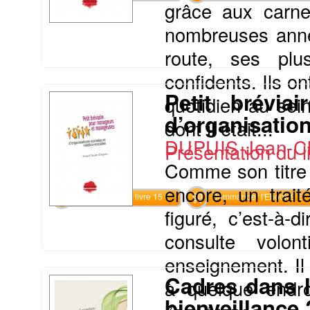
grâce aux carnet
nombreuses anné
route, ses plu
confidents. Ils o
Petit brévi
quotidien au sei
d’organisatio
dont il était...
DUPUIS Jean-C
Présentation du li
Comme son titre 
encore, un trai
Commander le livre 15 €
Commander l'Ebook 9 €
figuré, c’est-à-
consulte volo
enseignement. Il 
Cadres dans l
à quelque endro
bienveillance 