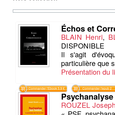
Échos et Cor
BLAIN Henri
,
B
DISPONIBLE
Il s'agit d'évo
particulière que 
Présentation du li
Commander l'Ebook 5.9 €
Commander l'epub 2
Psychanalyse 
ROUZEL Josep
« PSF, psychanal