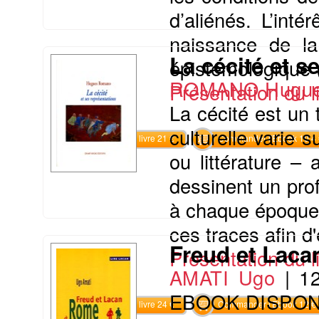
d’aliénés. L’inté
naissance de la
La cécité et s
épistémologique (
ROMANO Hugu
Présentation du li
La cécité est un 
culturelle varie 
Commander le livre 21 €
Commander l'Ebook 10.4 
ou littérature – 
dessinent un profi
à chaque époque. 
ces traces afin d'
Freud et Lac
Présentation du li
AMATI Ugo
|
1
EBOOK DISPON
Commander le livre 24 €
Commander l'Ebook 12 €