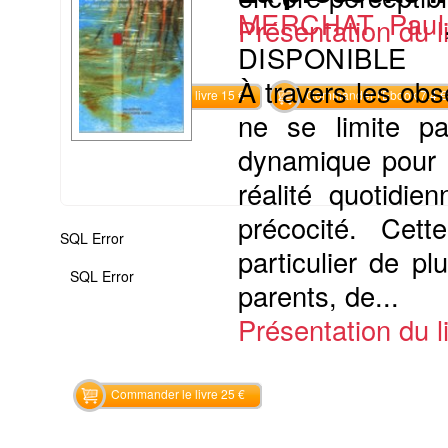
MERCHAT Paul
Présentation du li
DISPONIBLE
À travers les obs
Commander le livre 15 €
Commander l'Ebook 7.4 €
ne se limite pa
dynamique pour u
réalité quotidi
précocité. Cet
SQL Error
particulier de p
SQL Error
parents, de...
Présentation du li
Commander le livre 25 €