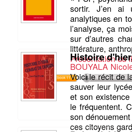
sortir. J’en a
analytiques en t
l’analyse, ça moi
sur d’autres cha
littérature, anthr
Histoire d'hi
Présentation du li
BOUYALA Nicol
Voici le récit de
Commander l'Ebook 11.9 €
Téléchargement abon
sauver leur lycé
et son existence
le fréquentent. 
son dénouement a 
ces citoyens gardo