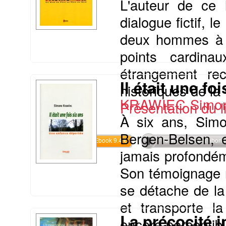
L'auteur de ce 
dialogue fictif, l
deux hommes à tr
points cardina
étrangement re
Il était une fo
historiques de la v
KRAWIEC Simo
Présentation du li
À six ans, Sim
Bergen-Belsen, 
Commander l'Ebook 9.4 €
Téléchargement abon
jamais profondém
Son témoignage n'
se détache de la
et transporte l
La précocité i
encore perceptible