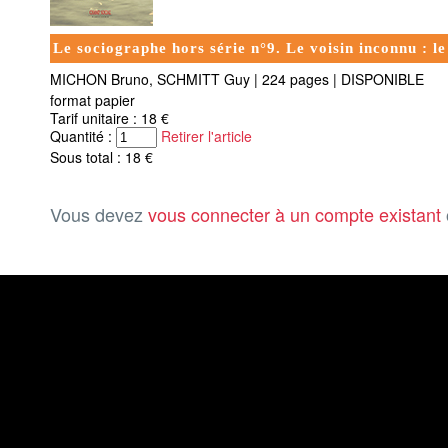
Le sociographe hors série n°9. Le voisin inconnu : le
MICHON Bruno, SCHMITT Guy
|
224 pages
|
DISPONIBLE
format papier
Tarif unitaire : 18 €
Quantité :
Retirer l'article
Sous total : 18 €
Vous devez
vous connecter à un compte existant