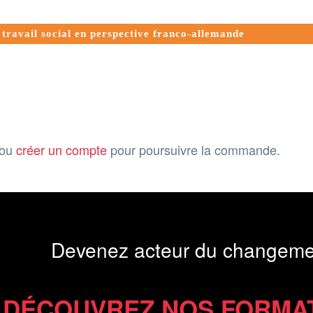
 travail social en perspective franco-allemande
ou
créer un compte
pour poursuivre la commande.
Devenez acteur du changeme
DÉCOUVREZ NOS FORMA