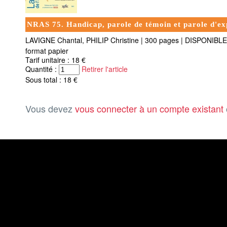
NRAS 75. Handicap, parole de témoin et parole d'exp
LAVIGNE Chantal, PHILIP Christine
|
300 pages
|
DISPONIBLE
format papier
Tarif unitaire : 18 €
Quantité :
Retirer l'article
Sous total : 18 €
Vous devez
vous connecter à un compte existant