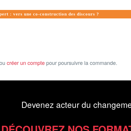
ert : vers une co-construction des discours ?
ou
créer un compte
pour poursuivre la commande.
Devenez acteur du changeme
DÉCOUVREZ NOS FORMA