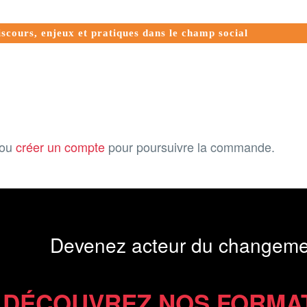
ours, enjeux et pratiques dans le champ social
ou
créer un compte
pour poursuivre la commande.
Devenez acteur du changeme
DÉCOUVREZ NOS FORMA