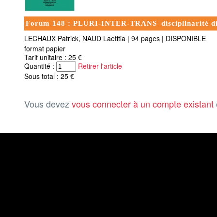
Forum 148 : PLURI-INTER-TRANS–disciplinarité disc
LECHAUX Patrick, NAUD Laetitia
|
94 pages
|
DISPONIBLE
format papier
Tarif unitaire : 25 €
Quantité :
Retirer l'article
Sous total : 25 €
Vous devez
vous connecter à un compte existant