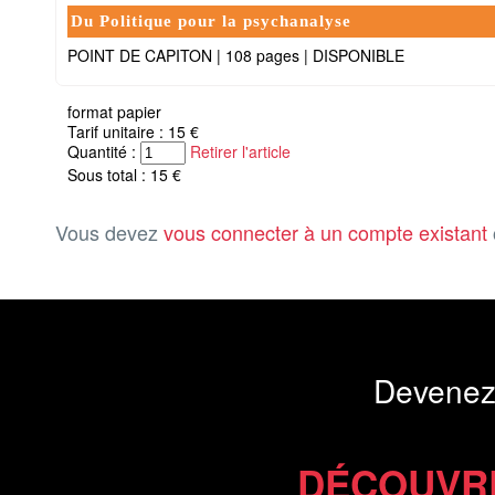
Du Politique pour la psychanalyse
POINT DE CAPITON
|
108 pages
|
DISPONIBLE
format papier
Tarif unitaire : 15 €
Quantité :
Retirer l'article
Sous total : 15 €
Vous devez
vous connecter à un compte existant
Devenez
DÉCOUVR