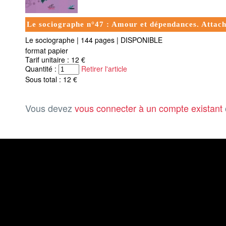
Le sociographe n°47 : Amour et dépendances. Attache
Le sociographe
|
144 pages
|
DISPONIBLE
format papier
Tarif unitaire : 12 €
Quantité :
Retirer l'article
Sous total : 12 €
Vous devez
vous connecter à un compte existant