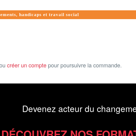
ments, handicaps et travail social
ou
créer un compte
pour poursuivre la commande.
Devenez acteur du changeme
DÉCOUVREZ NOS FORMA