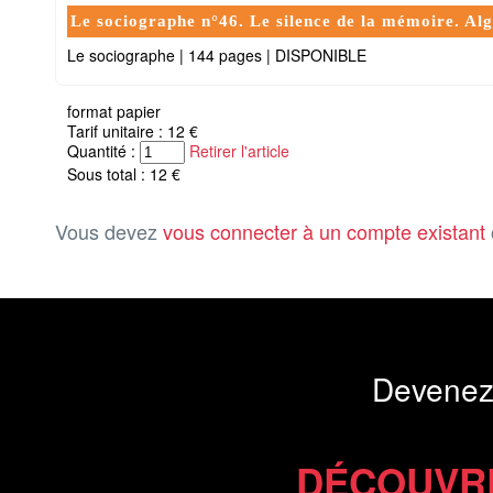
Le sociographe n°46. Le silence de la mémoire. Algér
Le sociographe
|
144 pages
|
DISPONIBLE
format papier
Tarif unitaire : 12 €
Quantité :
Retirer l'article
Sous total : 12 €
Vous devez
vous connecter à un compte existant
Devenez
DÉCOUVR