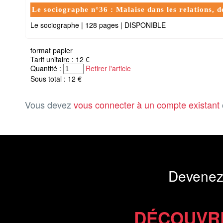
Le sociographe n°36 : Malaise dans les relations, de
Le sociographe
|
128 pages
|
DISPONIBLE
format papier
Tarif unitaire : 12 €
Quantité :
Retirer l'article
Sous total : 12 €
Vous devez
vous connecter à un compte existant
Devenez
DÉCOUVR