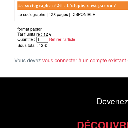
Le sociographe n°26 : L'utopie, c'est par où ?
Le sociographe
|
128 pages
|
DISPONIBLE
format papier
Tarif unitaire : 12 €
Quantité :
Retirer l'article
Sous total : 12 €
Vous devez
vous connecter à un compte existant
Devenez
DÉCOUVR