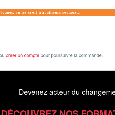
jeunes, on les croit travailleurs sociaux...
ou
créer un compte
pour poursuivre la commande.
Devenez acteur du changeme
DÉCOUVREZ NOS FORMA