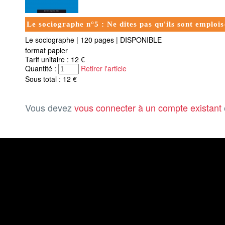
Le sociographe n°5 : Ne dites pas qu'ils sont emplois-
Le sociographe
|
120 pages
|
DISPONIBLE
format papier
Tarif unitaire : 12 €
Quantité :
Retirer l'article
Sous total : 12 €
Vous devez
vous connecter à un compte existant