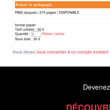
Penser la pédagogie
PAIN Jacques
|
270 pages
|
DISPONIBLE
format papier
Tarif unitaire : 30 €
Quantité :
Retirer l'article
Sous total : 30 €
Vous devez
vous connecter à un compte existant
Devenez
DÉCOUVR