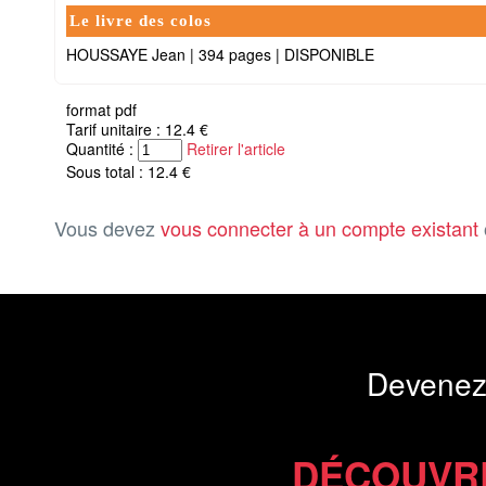
Le livre des colos
HOUSSAYE Jean
|
394 pages
|
DISPONIBLE
format pdf
Tarif unitaire : 12.4 €
Quantité :
Retirer l'article
Sous total : 12.4 €
Vous devez
vous connecter à un compte existant
Devenez
DÉCOUVR