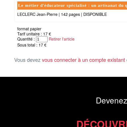
Le métier d'éducateur spécialisé : un artisanat du 
LECLERC Jean-Pierre
|
142 pages
|
DISPONIBLE
format papier
Tarif unitaire : 17 €
Quantité :
Retirer l'article
Sous total : 17 €
Vous devez
vous connecter à un compte existant
Devenez
DÉCOUVR