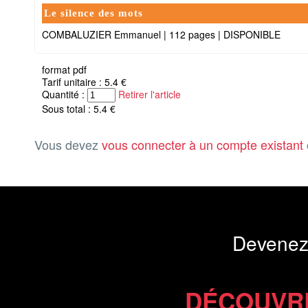
Le silence des mots
COMBALUZIER Emmanuel
|
112 pages
|
DISPONIBLE
format pdf
Tarif unitaire : 5.4 €
Quantité :
Retirer l'article
Sous total : 5.4 €
Vous devez
vous connecter à un compte existant
Devenez
DÉCOUVR