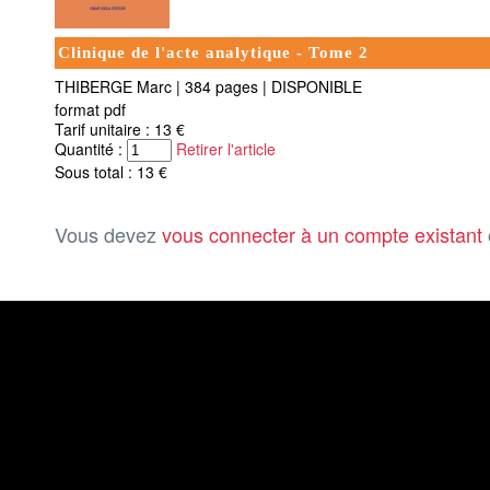
Clinique de l'acte analytique - Tome 2
THIBERGE Marc
|
384 pages
|
DISPONIBLE
format pdf
Tarif unitaire : 13 €
Quantité :
Retirer l'article
Sous total : 13 €
Vous devez
vous connecter à un compte existant