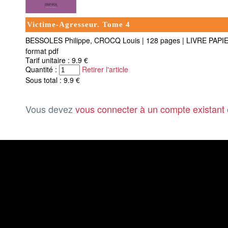
Victime-Agresseur. Tome 4
BESSOLES Philippe, CROCQ Louis
|
128 pages
|
LIVRE PAPI
format pdf
Tarif unitaire : 9.9 €
Quantité :
Retirer l'article
Sous total : 9.9 €
Vous devez
vous connecter à un compte existant