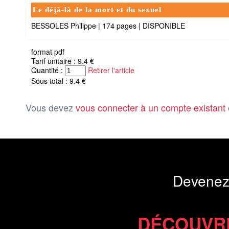
Le déjà-là de la mort et du sexuel
BESSOLES Philippe
|
174 pages
|
DISPONIBLE
format pdf
Tarif unitaire : 9.4 €
Quantité :
Retirer l'article
Sous total : 9.4 €
Vous devez
vous connecter à un compte existant
Devenez
DÉCOUVR