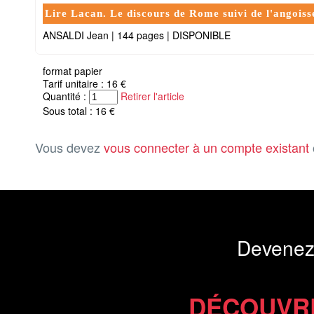
Lire Lacan. Le discours de Rome suivi de l'angoiss
ANSALDI Jean
|
144 pages
|
DISPONIBLE
format papier
Tarif unitaire : 16 €
Quantité :
Retirer l'article
Sous total : 16 €
Vous devez
vous connecter à un compte existant
Devenez
DÉCOUVR