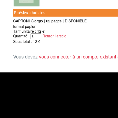
Poésies choisies
CAPRONI Giorgio
|
62 pages
|
DISPONIBLE
format papier
Tarif unitaire : 12 €
Quantité :
Retirer l'article
Sous total : 12 €
Vous devez
vous connecter à un compte existant