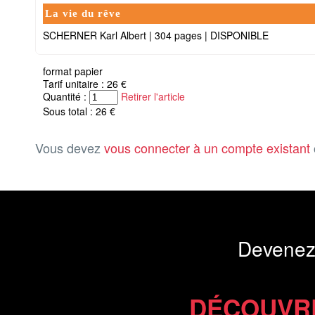
La vie du rêve
SCHERNER Karl Albert
|
304 pages
|
DISPONIBLE
format papier
Tarif unitaire : 26 €
Quantité :
Retirer l'article
Sous total : 26 €
Vous devez
vous connecter à un compte existant
Devenez
DÉCOUVR