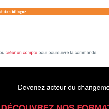
dition bilingue
ou
créer un compte
pour poursuivre la commande.
Devenez acteur du changeme
DÉCOUVREZ NOS FORMA