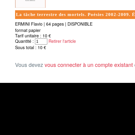
La tâche terrestre des mortels. Poésies 2002-2009. É
ERMINI Flavio
|
64 pages
|
DISPONIBLE
format papier
Tarif unitaire : 10 €
Quantité :
Retirer l'article
Sous total : 10 €
Vous devez
vous connecter à un compte existant