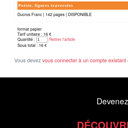
Poésie, figures traversées
Ducros Franc
|
142 pages
|
DISPONIBLE
format papier
Tarif unitaire : 16 €
Quantité :
Retirer l'article
Sous total : 16 €
Vous devez
vous connecter à un compte existant
Devenez
DÉCOUVR