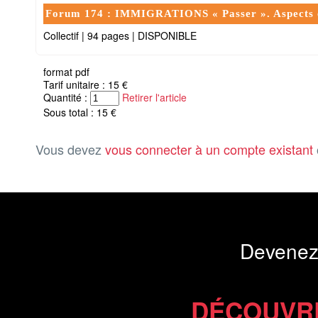
Forum 174 : IMMIGRATIONS « Passer ». Aspects e
Collectif
|
94 pages
|
DISPONIBLE
format pdf
Tarif unitaire : 15 €
Quantité :
Retirer l'article
Sous total : 15 €
Vous devez
vous connecter à un compte existant
Devenez
DÉCOUVR