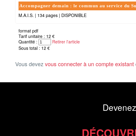
Accompagner demain : le commun au service du Su
M.A.I.S.
|
134 pages
|
DISPONIBLE
format pdf
Tarif unitaire : 12 €
Quantité :
Retirer l'article
Sous total : 12 €
Vous devez
vous connecter à un compte existant
Devenez
DÉCOUVR