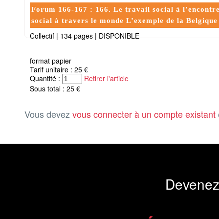
Forum 166-167 : 166. Le travail social à l’encontre
social à travers le monde L’exemple de la Belgique
Collectif
|
134 pages
|
DISPONIBLE
format papier
Tarif unitaire : 25 €
Quantité :
Retirer l'article
Sous total : 25 €
Vous devez
vous connecter à un compte existant
Devenez