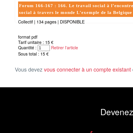
Forum 166-167 : 166. Le travail social à l’encontre
social à travers le monde L’exemple de la Belgique
Collectif
|
134 pages
|
DISPONIBLE
format pdf
Tarif unitaire : 15 €
Quantité :
Retirer l'article
Sous total : 15 €
Vous devez
vous connecter à un compte existant
Devenez