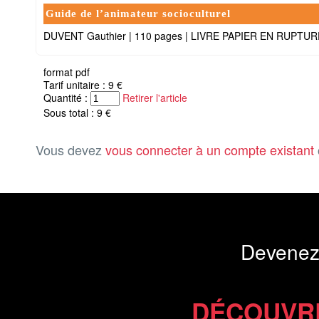
Guide de l’animateur socioculturel
DUVENT Gauthier
|
110 pages
|
LIVRE PAPIER EN RUPTUR
format pdf
Tarif unitaire : 9 €
Quantité :
Retirer l'article
Sous total : 9 €
Vous devez
vous connecter à un compte existant
Devenez
DÉCOUVR