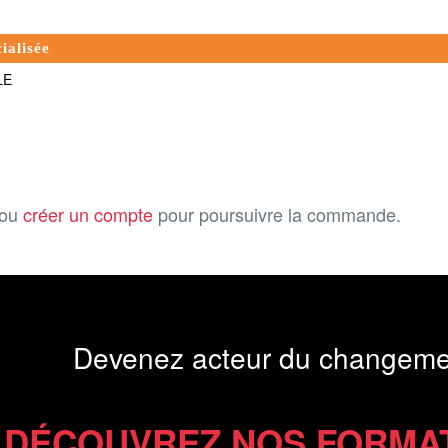
ialisée
LE
ou
créer un compte
pour poursuivre la commande.
Devenez acteur du changeme
DÉCOUVREZ NOS FORMA