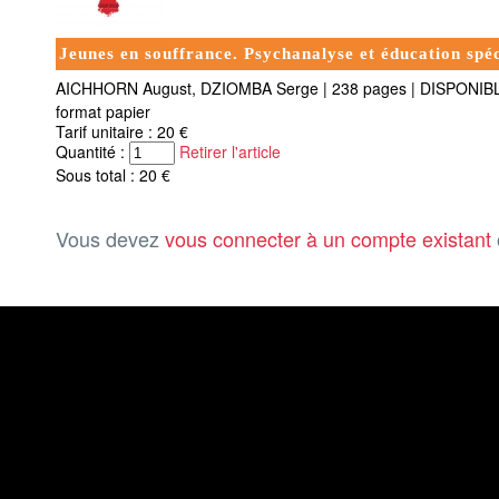
Jeunes en souffrance. Psychanalyse et éducation spéc
AICHHORN August, DZIOMBA Serge
|
238 pages
|
DISPONIB
format papier
Tarif unitaire : 20 €
Quantité :
Retirer l'article
Sous total : 20 €
Vous devez
vous connecter à un compte existant