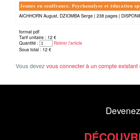
Jeunes en souffrance. Psychanalyse et éducation sp
AICHHORN August, DZIOMBA Serge
|
238 pages
|
DISPONI
format pdf
Tarif unitaire : 12 €
Quantité :
Retirer l'article
Sous total : 12 €
Vous devez
vous connecter à un compte existant
Devenez
DÉCOUVR