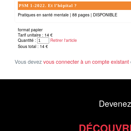
PSM 1-2022. Et l’hôpital ?
Pratiques en santé mentale
|
88 pages
|
DISPONIBLE
format papier
Tarif unitaire : 14 €
Quantité :
Retirer l'article
Sous total : 14 €
Vous devez
vous connecter à un compte existant
Devenez
DÉCOUVR