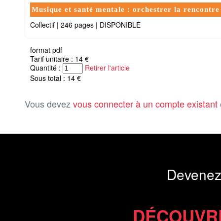
Musique et santé mentale : orchestrer la rencontre
Collectif
|
246 pages
|
DISPONIBLE
format pdf
Tarif unitaire : 14 €
Quantité :
Retirer l'article
Sous total : 14 €
Vous devez
vous connecter à un compte existant
Devenez
DÉCOUVR