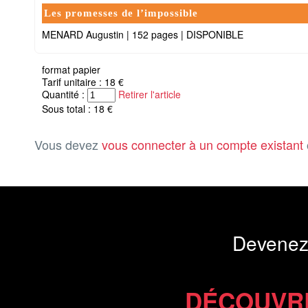
Les promesses de l’impossible
MENARD Augustin
|
152 pages
|
DISPONIBLE
format papier
Tarif unitaire : 18 €
Quantité :
Retirer l'article
Sous total : 18 €
Vous devez
vous connecter à un compte existant
Devenez
DÉCOUVR