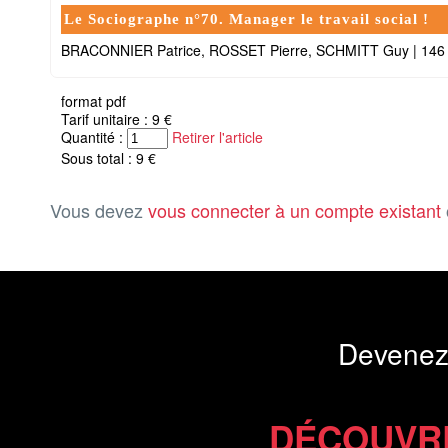
Le Sociographe n°70. Manager le travail social !
BRACONNIER Patrice, ROSSET Pierre, SCHMITT Guy
|
146
format pdf
Tarif unitaire : 9 €
Quantité :
Retirer l'article
Sous total : 9 €
Vous devez
vous connecter à un compte existant
Devenez
DÉCOUVR