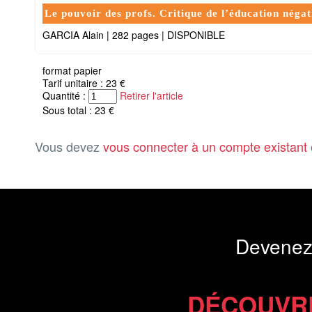
Le pouvoir des profs. Critique de l’éducation négati
GARCIA Alain
|
282 pages
|
DISPONIBLE
format papier
Tarif unitaire : 23 €
Quantité :
Retirer l'article
Sous total : 23 €
Vous devez
vous connecter à un compte existant
Devenez
DÉCOUVR