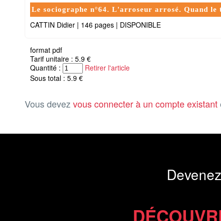
Le sociographe n°64. L'arroseur arrosé. Quand le t
CATTIN Didier
|
146 pages
|
DISPONIBLE
format pdf
Tarif unitaire : 5.9 €
Quantité :
Retirer l'article
Sous total : 5.9 €
Vous devez
vous connecter à un compte existant
Devenez
DÉCOUVR