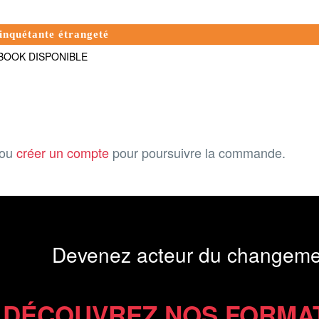
 inquétante étrangeté
EBOOK DISPONIBLE
ou
créer un compte
pour poursuivre la commande.
Devenez acteur du changeme
DÉCOUVREZ NOS FORMA