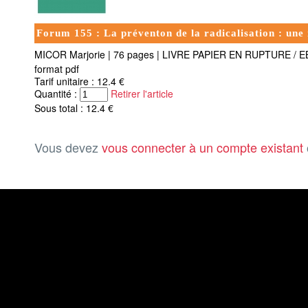
Forum 155 : La préventon de la radicalisation : une
MICOR Marjorie
|
76 pages
|
LIVRE PAPIER EN RUPTURE / 
format pdf
Tarif unitaire : 12.4 €
Quantité :
Retirer l'article
Sous total : 12.4 €
Vous devez
vous connecter à un compte existant