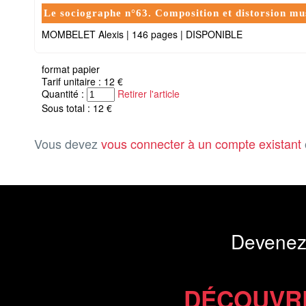
Le sociographe n°63. Composition et distorsion mus
MOMBELET Alexis
|
146 pages
|
DISPONIBLE
format papier
Tarif unitaire : 12 €
Quantité :
Retirer l'article
Sous total : 12 €
Vous devez
vous connecter à un compte existant
Devenez
DÉCOUVR