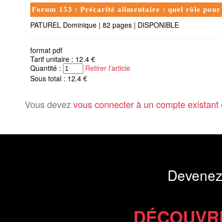
Forum 153 : Précarité alimentaire : quel rôle pour 
PATUREL Dominique
|
82 pages
|
DISPONIBLE
format pdf
Tarif unitaire : 12.4 €
Quantité :
Retirer l'article
Sous total : 12.4 €
Vous devez
vous connecter à un compte existant
Devenez
DÉCOUVR