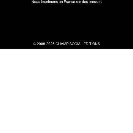
Nous imprimons en France sur des presses
© 2008-2026 CHAMP SOCIAL ÉDITIONS
Nous contacter
34 bis rue clérisseau - 30000 Nîmes
Tel : 04 66 29 10 04
contact@champsocial.com