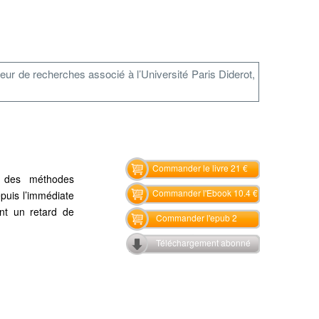
ur de recherches associé à l’Université Paris Diderot,
Commander le livre 21 €
e des méthodes
Commander l'Ebook 10.4 €
puis l’immédiate
ant un retard de
Commander l'epub 2
Téléchargement abonné