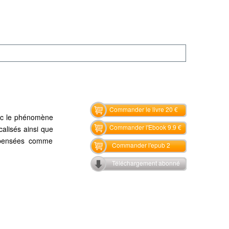
Commander le livre 20 €
ec le phénomène
Commander l'Ebook 9.9 €
alisés ainsi que
 pensées comme
Commander l'epub 2
Téléchargement abonné