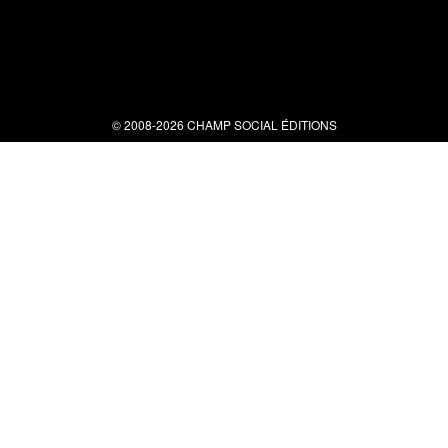
© 2008-2026 CHAMP SOCIAL ÉDITIONS
Nous contacter
34 bis rue clérisseau - 30000 Nîmes
Tel : 04 66 29 10 04
contact@champsocial.com
Liens utiles