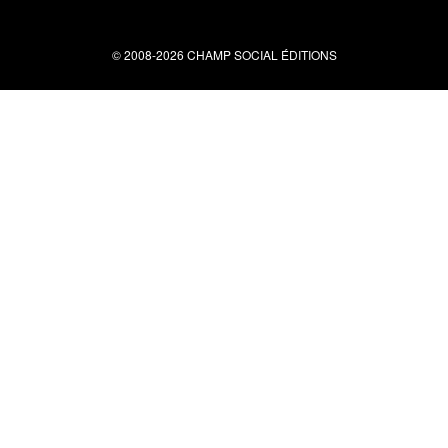
© 2008-2026 CHAMP SOCIAL ÉDITIONS
Nous contacter
34 bis rue clérisseau - 30000 Nîmes
Tel : 04 66 29 10 04
contact@champsocial.com
Liens utiles
À PROPOS
NEWSLETTER
LIENS