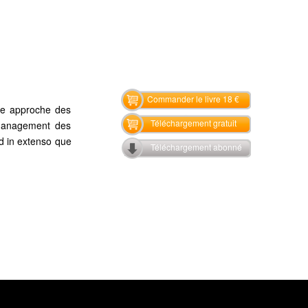
Commander le livre 18 €
une approche des
Téléchargement gratuit
e management des
rd in extenso que
Téléchargement abonné