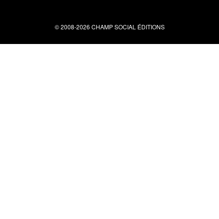
© 2008-2026 CHAMP SOCIAL ÉDITIONS
Nous contacter
34 bis rue clérisseau - 30000 Nîmes
Tel : 04 66 29 10 04
contact@champsocial.com
Liens utiles
À PROPOS
NEWSLETTER
LIENS