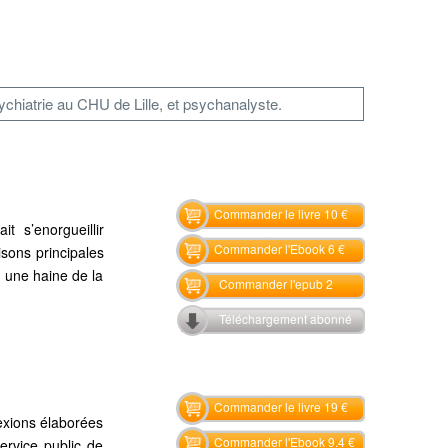
ychiatrie au CHU de Lille, et psychanalyste.
Commander le livre 10 €
t s’enorgueillir
Commander l'Ebook 6 €
sons principales
 une haine de la
Commander l'epub 2
Téléchargement abonné
Commander le livre 19 €
lexions élaborées
Commander l'Ebook 9.4 €
ervice public de