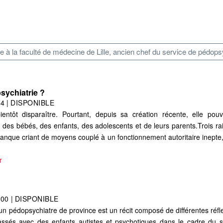
e à la faculté de médecine de Lille, ancien chef du service de pédops
sychiatrie ?
24
|
DISPONIBLE
ntôt disparaître. Pourtant, depuis sa création récente, elle pouvai
des bébés, des enfants, des adolescents et de leurs parents.Trois rai
manque criant de moyens couplé à un fonctionnement autoritaire inepte,
r
000
|
DISPONIBLE
d'un pédopsychiatre de province est un récit composé de différentes réf
ssés avec des enfants autistes et psychotiques dans le cadre du s