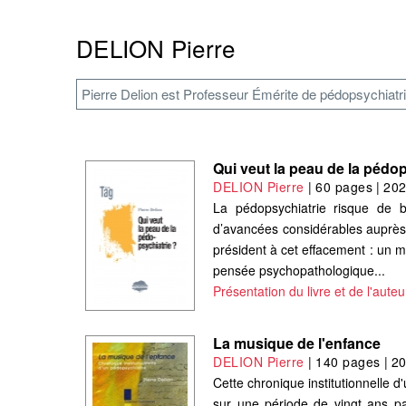
DELION Pierre
Pierre Delion est Professeur Émérite de pédopsychiatri
Qui veut la peau de la pédop
DELION Pierre
|
60 pages
|
20
La pédopsychiatrie risque de bie
d’avancées considérables auprès 
président à cet effacement : un 
pensée psychopathologique...
Présentation du livre et de l'auteu
La musique de l'enfance
DELION Pierre
|
140 pages
|
2
Cette chronique institutionnelle 
sur une période de vingt ans pa