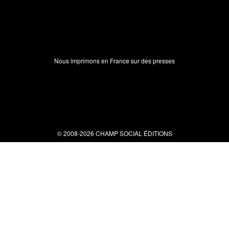
Nous imprimons en France sur des presses
© 2008-2026 CHAMP SOCIAL ÉDITIONS
Nous contacter
34 bis rue clérisseau - 30000 Nîmes
Tel : 04 66 29 10 04